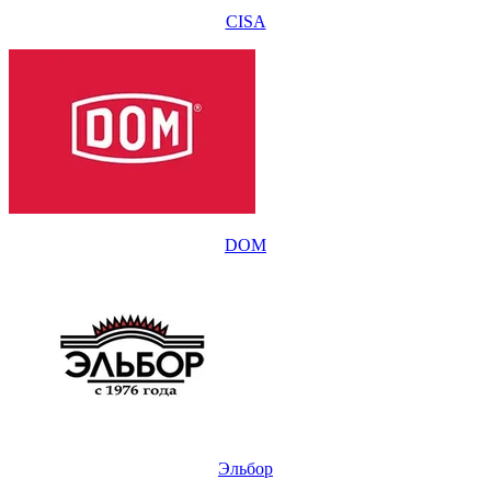
CISA
DOM
Эльбор